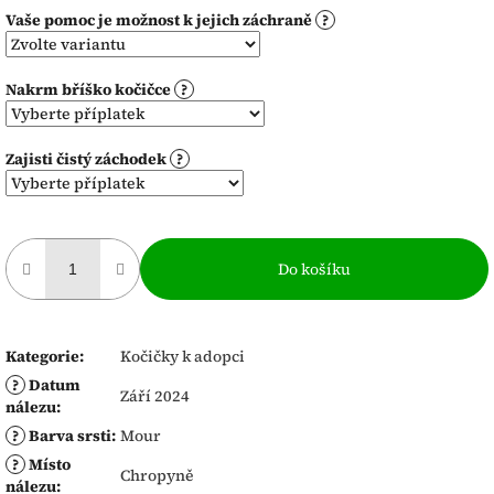
Vaše pomoc je možnost k jejich záchraně
?
Nakrm bříško kočičce
?
Zajisti čistý záchodek
?
Do košíku
Kategorie
:
Kočičky k adopci
?
Datum
Září 2024
nálezu
:
?
Barva srsti
:
Mour
?
Místo
Chropyně
nálezu
: