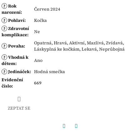
?
Rok
Červen 2024
narození
:
?
Pohlaví
:
Kočka
?
Zdravotní
Ne
komplikace
:
Opatrná
,
Hravá
,
Aktivní
,
Mazlivá
,
Zvídavá
,
?
Povaha
:
Láskyplná ke kočkám
,
Lekavá
,
Neprůbojná
?
Vhodná k
Ano
dětem
:
?
Jedináček
:
Hodná smečka
Evidenční
669
číslo
:
ZEPTAT SE
Facebook
Twitter