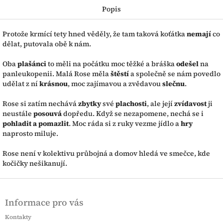
Popis
Protože krmící tety hned věděly, že tam taková koťátka
nemají
co
dělat, putovala obě k nám.
Oba
plašánci
to měli na počátku moc těžké a bráška
odešel
na
panleukopenii. Malá Rose měla
štěstí
a společně se nám povedlo
udělat z ní
krásnou
, moc zajímavou a zvědavou
slečnu
.
Rose si zatím nechává
zbytky
své
plachosti
, ale její
zvídavost
ji
neustále
posouvá
dopředu. Když se nezapomene, nechá se i
pohladit a pomazlit
. Moc ráda si z ruky vezme jídlo a
hry
naprosto miluje.
Rose není v kolektivu průbojná a domov hledá ve smečce, kde
kočičky nešikanují.
Z
á
Informace pro vás
p
a
Kontakty