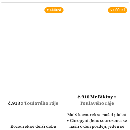
V LÉČENÍ
V LÉČENÍ
č.910 Mr.Bikiny
z
č.913
z Toulavého ráje
Toulavého ráje
Malý kocourek se našel plakat
v Chropyni. Jeho sourozenci se
Kocourek se delší dobu
našli o den později, jeden se