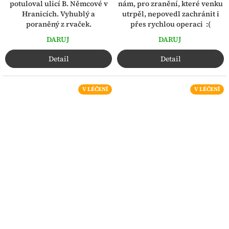
potuloval ulicí B. Němcové v
nám, pro zranění, které venku
Hranicích. Vyhublý a
utrpěl, nepovedl zachránit i
poraněný z rvaček.
přes rychlou operaci :(
DARUJ
DARUJ
Detail
Detail
V LÉČENÍ
V LÉČENÍ