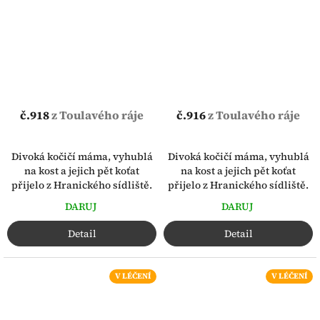
č.918
z Toulavého ráje
č.916
z Toulavého ráje
Divoká kočičí máma, vyhublá
Divoká kočičí máma, vyhublá
na kost a jejich pět koťat
na kost a jejich pět koťat
přijelo z Hranického sídliště.
přijelo z Hranického sídliště.
DARUJ
DARUJ
Detail
Detail
V LÉČENÍ
V LÉČENÍ