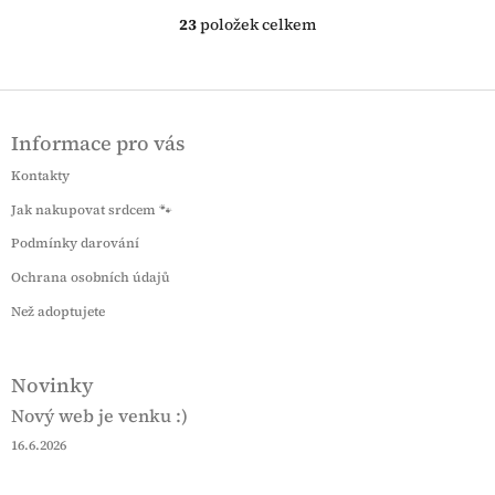
23
položek celkem
O
v
l
á
Z
d
á
a
Informace pro vás
p
c
a
í
Kontakty
t
p
Jak nakupovat srdcem 🐾
í
r
v
Podmínky darování
k
Ochrana osobních údajů
y
v
Než adoptujete
ý
p
i
Novinky
s
u
Nový web je venku :)
16.6.2026