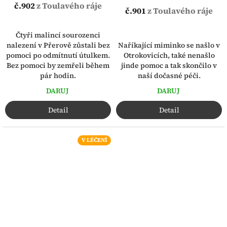
č.902
z Toulavého ráje
č.901
z Toulavého ráje
Čtyři malincí sourozenci
Naříkající miminko se našlo v
nalezení v Přerově zůstali bez
Otrokovicích, také nenašlo
pomoci po odmítnutí útulkem.
jinde pomoc a tak skončilo v
Bez pomoci by zemřeli během
naší dočasné péči.
pár hodin.
DARUJ
DARUJ
Detail
Detail
V LÉČENÍ