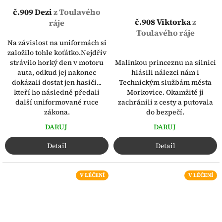
č.909 Dezi
z Toulavého
č.908 Viktorka
z
ráje
Toulavého ráje
Na závislost na uniformách si
založilo tohle koťátko.Nejdřív
​Malinkou princeznu na silnici
strávilo horký den v motoru
hlásili nálezci nám i
auta, odkud jej nakonec
Technickým službám města
dokázali dostat jen hasiči...
Morkovice. Okamžitě ji
kteří ho následně předali
zachránili z cesty a putovala
další uniformované ruce
do bezpečí.
zákona.
DARUJ
DARUJ
Detail
Detail
V LÉČENÍ
V LÉČENÍ