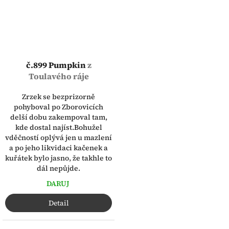
č.899 Pumpkin
z
Toulavého ráje
Zrzek se bezprizorně
pohyboval po Zborovicích
delší dobu zakempoval tam,
kde dostal najíst.​Bohužel
vděčností oplývá jen u mazlení
a po jeho likvidaci kačenek a
kuřátek bylo jasno, že takhle to
dál nepůjde.
DARUJ
Detail