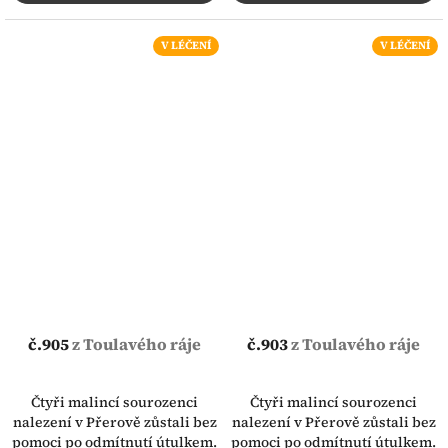
V LÉČENÍ
V LÉČENÍ
č.905
z Toulavého ráje
č.903
z Toulavého ráje
Čtyři malincí sourozenci
Čtyři malincí sourozenci
nalezení v Přerově zůstali bez
nalezení v Přerově zůstali bez
pomoci po odmítnutí útulkem.
pomoci po odmítnutí útulkem.