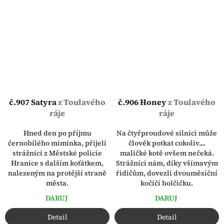
č.907 Satyra
z Toulavého
č.906 Honey
z Toulavého
ráje
ráje
Hned den po příjmu
Na čtyřproudové silnici může
černobílého miminka, přijeli
člověk potkat cokoliv....
strážníci z Městské policie
maličké kotě ovšem nečeká.
Hranice s dalším koťátkem,
Strážníci nám, díky všímavým
nalezeným na protější straně
řidičům, dovezli dvouměsíční
města.
kočičí holčičku.
DARUJ
DARUJ
Detail
Detail