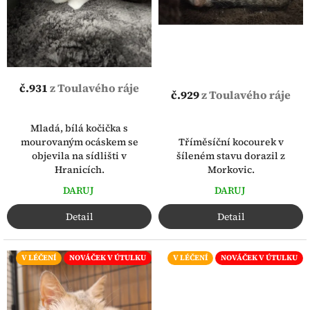
t
u
ů
k
t
ů
č.931
z Toulavého ráje
č.929
z Toulavého ráje
Mladá, bílá kočička s
Tříměsíční kocourek v
mourovaným ocáskem se
šíleném stavu dorazil z
objevila na sídlišti v
Morkovic.
Hranicích.
DARUJ
DARUJ
Detail
Detail
V LÉČENÍ
NOVÁČEK V ÚTULKU
V LÉČENÍ
NOVÁČEK V ÚTULKU