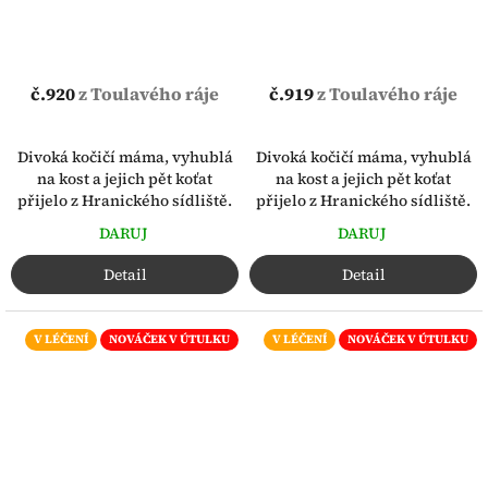
č.920
z Toulavého ráje
č.919
z Toulavého ráje
Divoká kočičí máma, vyhublá
Divoká kočičí máma, vyhublá
na kost a jejich pět koťat
na kost a jejich pět koťat
přijelo z Hranického sídliště.
přijelo z Hranického sídliště.
DARUJ
DARUJ
Detail
Detail
V LÉČENÍ
NOVÁČEK V ÚTULKU
V LÉČENÍ
NOVÁČEK V ÚTULKU