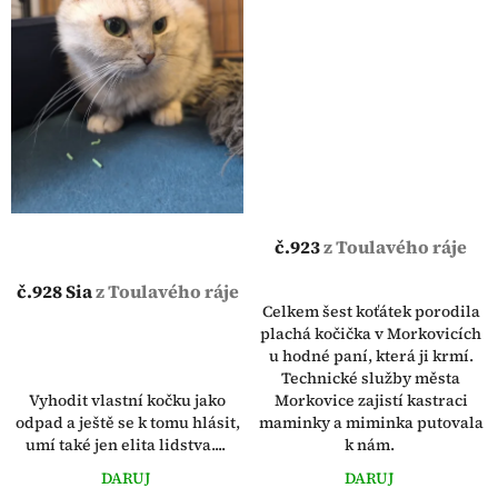
č.923
z Toulavého ráje
č.928 Sia
z Toulavého ráje
Celkem šest koťátek porodila
plachá kočička v Morkovicích
u hodné paní, která ji krmí.
Technické služby města
Vyhodit vlastní kočku jako
Morkovice zajistí kastraci
odpad a ještě se k tomu hlásit,
maminky a miminka putovala
umí také jen elita lidstva....
k nám.
DARUJ
DARUJ