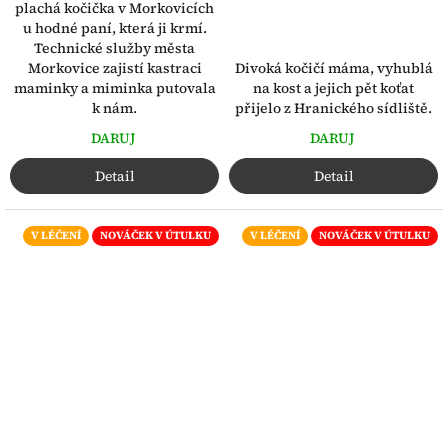
plachá kočička v Morkovicích
u hodné paní, která ji krmí.
Technické služby města
Divoká kočičí máma, vyhublá
Morkovice zajistí kastraci
na kost a jejich pět koťat
maminky a miminka putovala
přijelo z Hranického sídliště.
k nám.
DARUJ
DARUJ
Detail
Detail
V LÉČENÍ
NOVÁČEK V ÚTULKU
V LÉČENÍ
NOVÁČEK V ÚTULKU