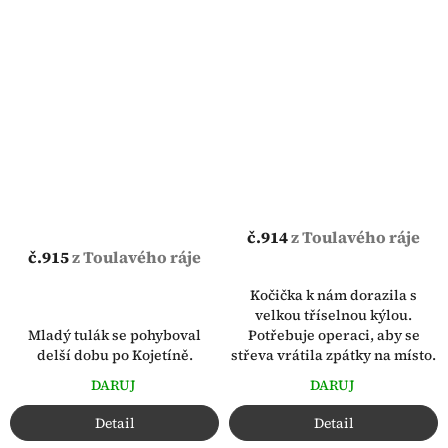
č.914
z Toulavého ráje
č.915
z Toulavého ráje
Kočička k nám dorazila s
velkou tříselnou kýlou.
Mladý tulák se pohyboval
Potřebuje operaci, aby se
delší dobu po Kojetíně.
střeva vrátila zpátky na místo.
DARUJ
DARUJ
Detail
Detail