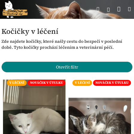
Přejít
Nák
Hledat
Přihlášen
na
obsah
koší
Kočičky v léčení
Zde najdete kočičky, které našly cestu do bezpečí v poslední
době. Tyto kočičky prochází léčením a veterinární péčí.
Ř
a
Otevřít filtr
z
e
V
V LÉČENÍ
NOVÁČEK V ÚTULKU
V LÉČENÍ
NOVÁČEK V ÚTULKU
n
ý
í
p
p
i
r
s
o
p
d
r
u
o
k
d