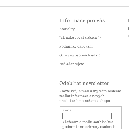
Z
á
Informace pro vás
p
a
Kontakty
t
Jak nakupovat srdcem 🐾
í
Podmínky darování
Ochrana osobních údajů
Než adoptujete
Odebírat newsletter
Vložte svůj e-mail a my vám budeme
zasílat informace o nových
produktech na našem e-shopu.
E-mail
Vložením e-mailu souhlasíte s
podmínkami ochrany osobních