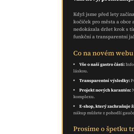
Když jsme před lety začína
kočiček pro města a obce a
nedokázala držet krok s tí
funkční a transparentní ja
Co na novém webu 
Vše o naší gastro části:
Info
láskou.
Transparentní výsledky:
P
Projekt nových karantén:
N
komplexu.
E-shop, který zachraňuje ž
nákup můžete z pohodlí gauče 
Prosíme o špetku tr