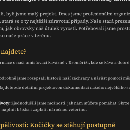
li, byli jsme malý projekt. Dnes jsme profesionální organiza
 stará se o ty nejtěžší zdravotní případy. Naše stará preze
m, jak obrovsky náš útulek vyrostl. Potřebovali jsme prost
ko naše práce v terénu.
najdete?
rmace o naší umisťovací kavárně v Kroměříži, kde se káva a dobré 
odrobně jsme rozepsali historii naší záchrany a nárůst pomoci mě
ajdete zde detailní projektovou dokumentaci našeho největšího 
ivoty:
Zjednodušili jsme možnosti, jak nám můžete pomáhat. Skrze 
naplnit bříška i zaplatit náročnou veterinu.
pělivosti: Kočičky se stěhují postupně