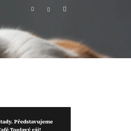
Nákupní
Hledat
Přihlášení
košík
ě tady. Představujeme
afé Toulavý ráj!