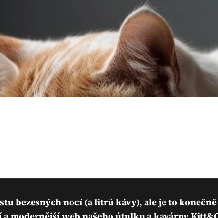
ustu bezesných nocí (a litrů kávy), ale je to konečn
 a modernější web našeho útulku a kavárny Kitt&C