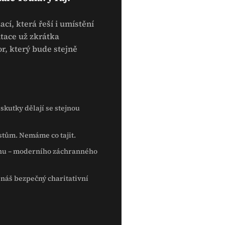
cí, která řeší i umístění
ntace už zkrátka
or, který bude stejně
skutky dělají se stejnou
stům. Nemáme co tajit.
snu – moderního záchranného
náš bezpečný charitativní