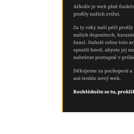
Ačkoliv je web plně funkčn
profily našich zvířat.
Za ty roky naší péčí prošl
našich depozitech, karan
šanci. Nahrát celou tuto 
spustit hned, abyste jej m
nahrávat postupně v průbě
Děkujeme za pochopení a h
ani tenhle nový web.
Rozhlédněte se tu, proklik