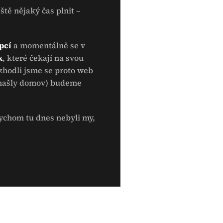
ště nějaký čas plnit –
pcí
a momentálně se v
k
, které čekají na svou
zhodli jsme se proto web
už našly domov) budeme
ychom tu dnes nebyli my,