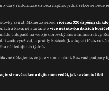
í a dary i informace už běží naplno, jedna sekce se bude je
y stovky zvířat. Máme za sebou
více než 520 úspěšných ado
ténách a kavárně staráme o
více než stovku dalších kočiče
armádu chlupáčů na web je obrovský kus administrativy. Ro
ohli začít využívat, a profily kočiček (k adopci i těch, co 
hu následujících týdnů.
lavně děkujeme, že jste v tom s námi. Bez vaší podpory b
ejte si nové sekce a dejte nám vědět, jak se vám tu líbí!