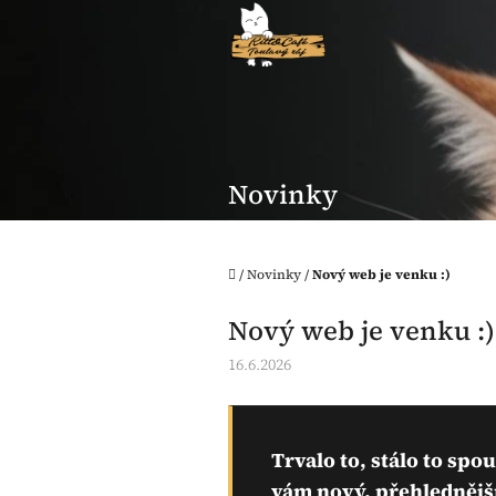
Přejít
na
obsah
Novinky
Domů
/
Novinky
/
Nový web je venku :)
Nový web je venku :)
16.6.2026
Trvalo to, stálo to spo
vám nový, přehlednější