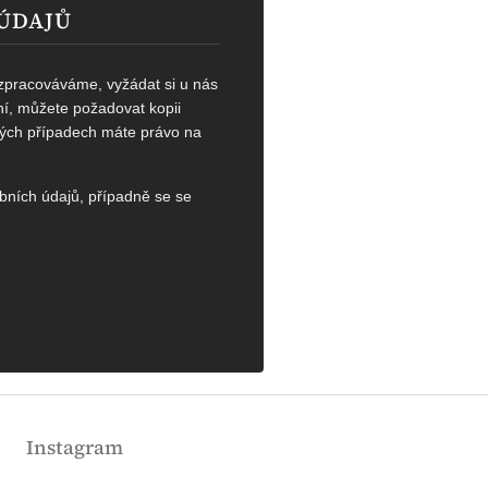
 ÚDAJŮ
 zpracováváme, vyžádat si u nás
ní, můžete požadovat kopii
tých případech máte právo na
bních údajů, případně se se
Instagram