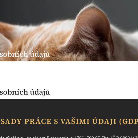
sobních údajů
sobních údajů
SADY PRÁCE S VAŠIMI ÚDAJI (GD
lavý ráj z.s.
, se sídlem Budovatelská 4796, 760 05 Zlín, IČO 0893143