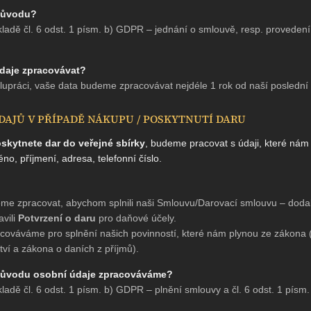
 důvodu?
ladě čl. 6 odst. 1 písm. b) GDPR – jednání o smlouvě, resp. proveden
daje zpracovávat?
upráci, vaše data budeme zpracovávat nejdéle 1 rok od naší poslední
DAJŮ V PŘÍPADĚ NÁKUPU / POSKYTNUTÍ DARU
skytnete dar do veřejné sbírky
, budeme pracovat s údaji, které nám 
éno, příjmení, adresa, telefonní číslo.
me zpracovat, abychom splnili naši Smlouvu/Darovací smlouvu – dodali
avili
Potvrzení o daru
pro daňové účely.
cováváme pro splnění našich povinností, které nám plynou ze zákona 
tví a zákona o daních z příjmů).
 důvodu osobní údaje zpracováváme?
adě čl. 6 odst. 1 písm. b) GDPR – plnění smlouvy a čl. 6 odst. 1 písm