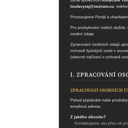
toulavyraj@seznam.cz
, telef
Provozujeme Portál a charitati
Pro poskytování našich služeb,
osobní údaje.
Zpracování osobních údajů upr
ochraně fyzických osob v souvi
(obecné nařízení o ochraně oso
I. ZPRACOVÁNÍ O
ZPRACOVÁNÍ OSOBNÍCH Ú
Pokud poptáváte naše produkty a
emailová adresa.
Z jakého důvodu?
Kontaktujeme vás přes ně pro