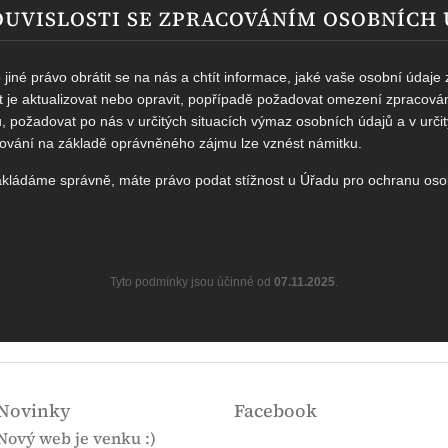
SOUVISLOSTI SE ZPRACOVÁNÍM OSOBNÍCH
né právo obrátit se na nás a chtít informace, jaké vaše osobní údaje
t je aktualizovat nebo opravit, popřípadě požadovat omezení zpracová
 požadovat po nás v určitých situacích výmaz osobních údajů a v urči
racování na základě oprávněného zájmu lze vznést námitku.
nakládáme správně, máte právo podat stížnost u Úřadu pro ochranu oso
Tyto podmínky jsou účinné od
07.11.2025
.
Novinky
Facebook
Nový web je venku :)