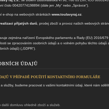
onní číslo 00420774198894 (dále jen „My“ nebo „Správce“).
vní e-shop na webových stránkách
www.toulavyraj.cz
.
realizaci přijatých darů
, prodej zboží a provoz našich webových str
avuje zejména nařízení Evropského parlamentu a Rady (EU) 2016/679
slosti se zpracováním osobních údajů a o volném pohybu těchto údajů 
bních údajů) („GDPR“).
SOBNÍCH ÚDAJŮ
DAJŮ V PŘÍPADĚ POUŽITÍ KONTAKTNÍHO FORMULÁŘE
 služby, budeme pracovat s vašimi kontaktními údaji, které nám sdělít
 další domluvu ohledně zboží a služeb.