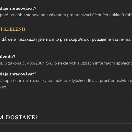
daje zpracovávat?
 poté po dobu stanovenou zákonem pro archivaci účetních dokladů (obvy
 SDĚLENÍ)
/
dárce
a nezakázali jste nám to při nákupu/daru, použijeme vaši e-mai
 důvodu?
t. 3 zákona č. 480/2004 Sb., o některých službách informační společno
daje zpracovávat?
kupu / daru. Z rozesílky se můžete kdykoliv odhlásit prostřednictvím 
.cz
.
ŮM DOSTANE?