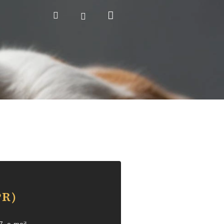
Nákupní
Hledat
Přihlášení
košík
PR)
7, e-mail