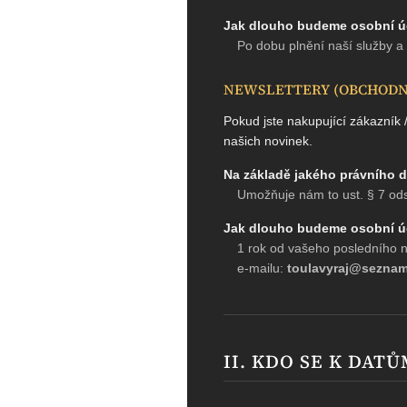
Jak dlouho budeme osobní ú
Po dobu plnění naší služby a
NEWSLETTERY (OBCHODNÍ
Pokud jste nakupující zákazník 
našich novinek.
Na základě jakého právního
Umožňuje nám to ust. § 7 ods
Jak dlouho budeme osobní ú
1 rok od vašeho posledního ná
e-mailu:
toulavyraj@seznam
II. KDO SE K DAT