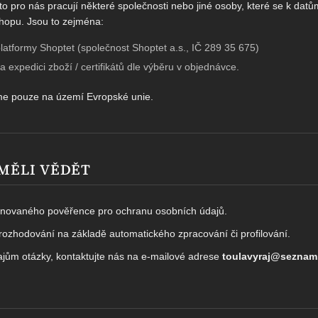
o pro nás pracují některé společnosti nebo jiné osoby, které se k dat
opu. Jsou to zejména:
atformy Shoptet (společnost Shoptet a.s., IČ 289 35 675)
na expedici zboží / certifikátů dle výběru v objednávce.
me pouze na území Evropské unie.
 MĚLI VĚDĚT
novaného pověřence pro ochranu osobních údajů.
rozhodování na základě automatického zpracování či profilování.
jům otázky, kontaktujte nás na e-mailové adrese
toulavyraj@seznam