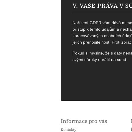
V. VAŠE PRÁVA V 
Nařízení GDPR vám dává mimo ji
přístup k těmto údajům a necha
zpracovávaných osobních údajů,
jejich přenositelnost. Proti zp
Pokud si myslíte, že s daty ne
svými nároky obrátit na soud.
Z
á
Informace pro vás
p
a
Kontakty