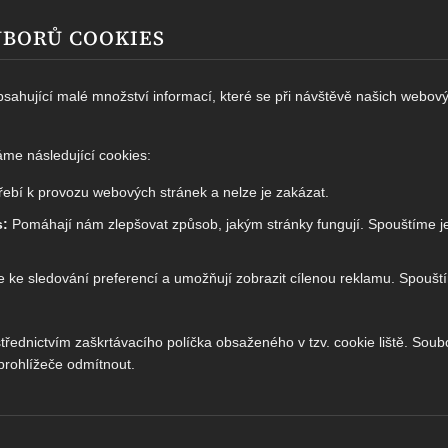
OUBORŮ COOKIES
sahující malé množství informací, které se při návštěvě našich webov
me následující cookies:
ebí k provozu webových stránek a nelze je zakázat.
s:
Pomáhají nám zlepšovat způsob, jakým stránky fungují. Spouštíme 
e ke sledování preferencí a umožňují zobrazit cílenou reklamu. Spoušt
řednictvím zaškrtávacího políčka obsaženého v tzv. cookie liště. Soub
prohlížeče odmítnout.