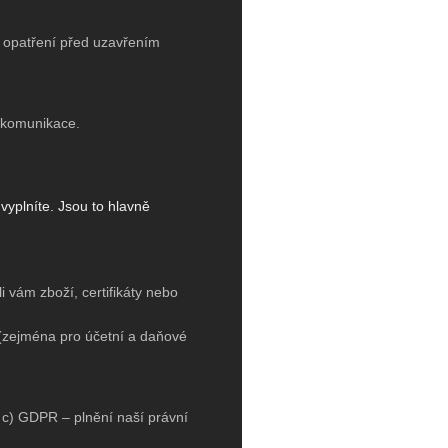
í opatření před uzavřením
 komunikace.
vyplníte. Jsou to hlavně
 vám zboží, certifikáty nebo
(zejména pro účetní a daňové
. c) GDPR – plnění naší právní