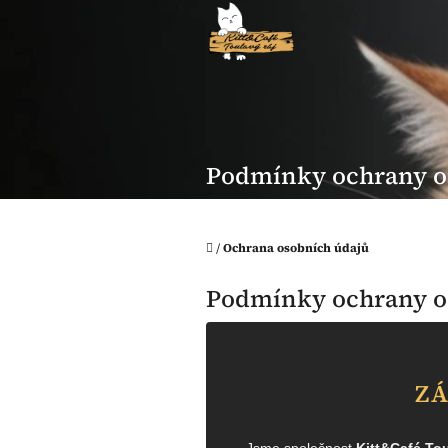
Přejít
na
obsah
Podmínky ochrany o
Domů
/
Ochrana osobních údajů
Podmínky ochrany o
ZÁ
Jsme společnost
Kitt&Café Tou