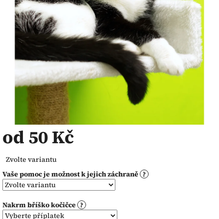
od
50 Kč
Měrná
Zvolte variantu
cena:
Vaše pomoc je možnost k jejich záchraně
?
Nakrm bříško kočičce
?