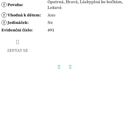
Opatrná
,
Hravá
,
Láskyplná ke kočkám
,
?
Povaha
:
Lekavá
?
Vhodná k dětem
:
Ano
?
Jedináček
:
Ne
Evidenční číslo
:
491
ZEPTAT SE
Facebook
Twitter