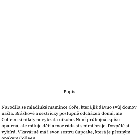
Popis
Narodila se mladinké mamince Coře, která již dávno svůj domov
našla. Bráškové a sestřičky postupně odcházeli domů, ale
Colleen si nikdy nevybrala nikoho. Není průbojná, spíše
opatrná, ale miluje děti a moc ráda si s nimi hraje. Dospělé si
vybírá. V kavárně má i svou sestru Cupcake, která je přesným
opakem Colleen.