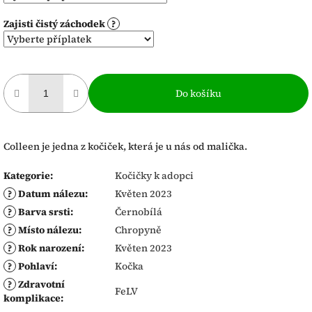
Zajisti čistý záchodek
?
Do košíku
Colleen je jedna z kočiček, která je u nás od malička.
Kategorie
:
Kočičky k adopci
?
Datum nálezu
:
Květen 2023
?
Barva srsti
:
Černobílá
?
Místo nálezu
:
Chropyně
?
Rok narození
:
Květen 2023
?
Pohlaví
:
Kočka
?
Zdravotní
FeLV
komplikace
: