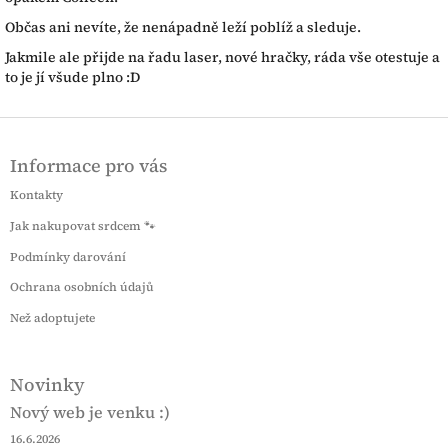
Občas ani nevíte, že nenápadně leží poblíž a sleduje.
Jakmile ale přijde na řadu laser, nové hračky, ráda vše otestuje a
to je jí všude plno :D
Z
á
Informace pro vás
p
a
Kontakty
t
Jak nakupovat srdcem 🐾
í
Podmínky darování
Ochrana osobních údajů
Než adoptujete
Novinky
Nový web je venku :)
16.6.2026