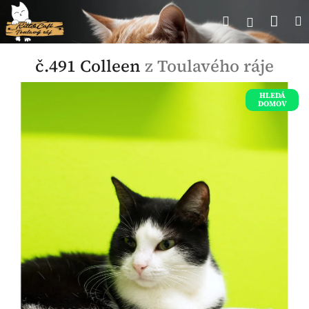
Přejít
Nák
Hledat
Přihlášen
na
obsah
koší
č.491 Colleen
z Toulavého ráje
HLEDÁ
DOMOV